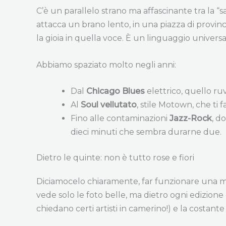
C’è un parallelo strano ma affascinante tra la 
attacca un brano lento, in una piazza di provinci
la gioia in quella voce. È un linguaggio univer
Abbiamo spaziato molto negli anni:
Dal
Chicago Blues
elettrico, quello ru
Al
Soul vellutato
, stile Motown, che ti 
Fino alle contaminazioni
Jazz-Rock
, d
dieci minuti che sembra durarne due.
Dietro le quinte: non è tutto rose e fiori
Diciamocelo chiaramente, far funzionare una mac
vede solo le foto belle, ma dietro ogni edizione
chiedano certi artisti in camerino!) e la costante