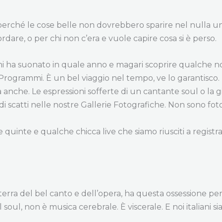
erché le cose belle non dovrebbero sparire nel nulla un
ordare, o per chi non c’era e vuole capire cosa si è perso.
chi ha suonato in quale anno e magari scoprire qualche no
 Programmi. È un bel viaggio nel tempo, ve lo garantisco.
a anche. Le espressioni sofferte di un cantante soul o la g
i scatti nelle nostre Gallerie Fotografiche. Non sono foto p
 le quinte e qualche chicca live che siamo riusciti a regist
 terra del bel canto e dell’opera, ha questa ossessione per
 soul, non è musica cerebrale. È viscerale. E noi italiani 