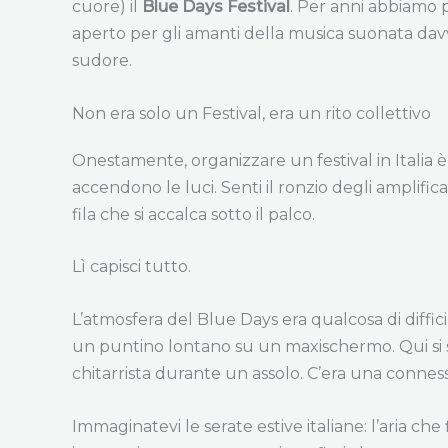
cuore) il
Blue Days Festival
. Per anni abbiamo p
aperto per gli amanti della musica suonata davv
sudore.
Non era solo un Festival, era un rito collettivo
Onestamente, organizzare un festival in Italia è u
accendono le luci. Senti il ronzio degli amplifi
fila che si accalca sotto il palco.
Lì capisci tutto.
L’atmosfera del Blue Days era qualcosa di diffic
un puntino lontano su un maxischermo. Qui si se
chitarrista durante un assolo. C’era una connessi
Immaginatevi le serate estive italiane: l’aria ch