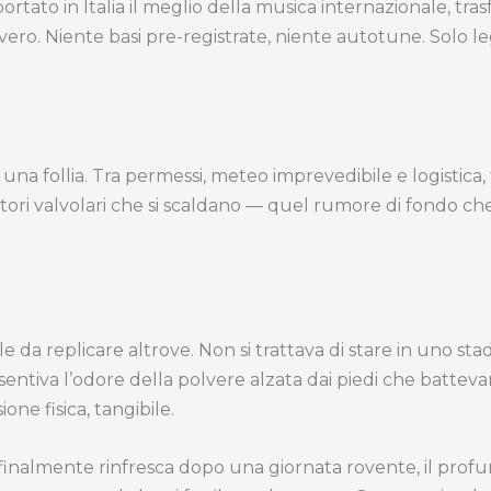
ortato in Italia il meglio della musica internazionale, tra
ero. Niente basi pre-registrate, niente autotune. Solo le
na follia. Tra permessi, meteo imprevedibile e logistica, ti 
catori valvolari che si scaldano — quel rumore di fondo ch
ile da replicare altrove. Non si trattava di stare in uno 
ntiva l’odore della polvere alzata dai piedi che battevan
one fisica, tangibile.
e finalmente rinfresca dopo una giornata rovente, il profum