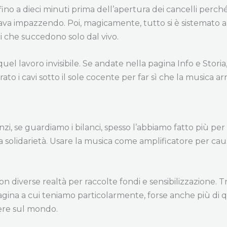
ino a dieci minuti prima dell’apertura dei cancelli perc
stava impazzendo. Poi, magicamente, tutto si è sistemato a
i che succedono solo dal vivo.
uel lavoro invisibile. Se andate nella pagina Info e Stori
o i cavi sotto il sole cocente per far sì che la musica arr
nzi, se guardiamo i bilanci, spesso l’abbiamo fatto più p
solidarietà. Usare la musica come amplificatore per cau
 diverse realtà per raccolte fondi e sensibilizzazione. Tro
pagina a cui teniamo particolarmente, forse anche più di que
ere sul mondo.