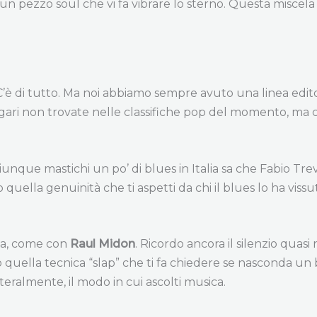
un pezzo soul che vi fa vibrare lo sterno. Questa miscela 
’è di tutto. Ma noi abbiamo sempre avuto una linea editor
gari non trovate nelle classifiche pop del momento, ma ch
hiunque mastichi un po’ di blues in Italia sa che Fabio Trev
uella genuinità che ti aspetti da chi il blues lo ha viss
ica, come con
Raul Midon
. Ricordo ancora il silenzio quas
uella tecnica “slap” che ti fa chiedere se nasconda un ba
tteralmente, il modo in cui ascolti musica.