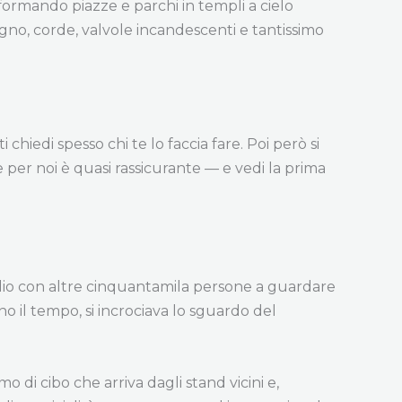
sformando piazze e parchi in templi a cielo
gno, corde, valvole incandescenti e tantissimo
chiedi spesso chi te lo faccia fare. Poi però si
e per noi è quasi rassicurante — e vedi la prima
stadio con altre cinquantamila persone a guardare
o il tempo, si incrociava lo sguardo del
o di cibo che arriva dagli stand vicini e,