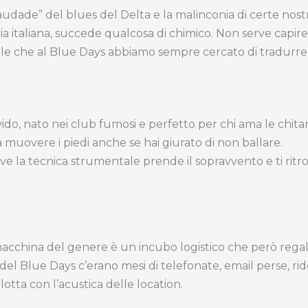
“saudade” del blues del Delta e la malinconia di certe no
a italiana, succede qualcosa di chimico. Non serve capire l
sale che al Blue Days abbiamo sempre cercato di tradurre 
vido, nato nei club fumosi e perfetto per chi ama le chitar
fa muovere i piedi anche se hai giurato di non ballare.
ove la tecnica strumentale prende il sopravvento e ti ritro
china del genere è un incubo logistico che però regala s
 del Blue Days c’erano mesi di telefonate, email perse, ri
 lotta con l’acustica delle location.