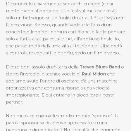
Diciamocelo chiaramente: senza chi ci crede (e chi
mette mano al portafogli), un festival musicale resta
solo un bel sogno su un foglio di carta. Il Blue Days non
fa eccezione. Spesso, quando vedete le foto di un
concerto o leggete i nomi in cartellone, è facile pensare
solo all’artista sul palco, alle luci, all’applauso finale. Io,
che passo metà della mia vita al telefono e l’altra metà
a controllare contratti e bonifici, vedo un film diverso.
Dietro ogni assolo di chitarra della
Treves Blues Band
o
dietro l’incredibile tecnica vocale di
Raul Midon
che
abbiamo avuto l’onore di ospitare, c’è una macchina
organizzativa che consuma risorse a una velocità
impressionante. E qui entrano in gioco loro: i nostri
partner.
Non mi piace chiamarli semplicemente “sponsor”. La
parola sponsor sa di adesivo appiccicato su una
transenna e dimenticato lì. No, le realtà che leggerete