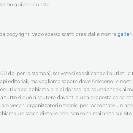
, siamo qui per questo.
 da copyright. Vedo spesso scatti presi dalle nostre
galler
00 dpi per la stampa), scriveteci specificando l’outlet, la t
copi editoriali, ma vogliamo sapere dove finiscono le nost
ntenuti video: abbiamo ore di riprese, dai soundcheck ai 
 ma tutto si può discutere davanti a una proposta concreta
cciare vecchi organizzatori o tecnici per raccontare un an
bbiamo un sacco di storie che non sono mai finite sul sito.