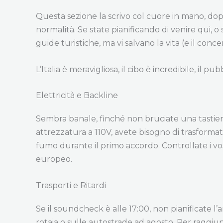
Questa sezione la scrivo col cuore in mano, dopo 
normalità. Se state pianificando di venire qui, o
guide turistiche, ma vi salvano la vita (e il conce
L’Italia è meravigliosa, il cibo è incredibile, il 
Elettricità e Backline
Sembra banale, finché non bruciate una tastiera 
attrezzatura a 110V, avete bisogno di trasformat
fumo durante il primo accordo. Controllate i vos
europeo.
Trasporti e Ritardi
Se il soundcheck è alle 17:00, non pianificate l’a
rotaia o sulle autostrade ad agosto. Per raggiu