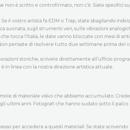
, se non è scritto e controfirmato, non c’è. Siate specifici 
. Se il vostro artista fa EDM o Trap, state sbagliando indiri
a suonata, sugli strumenti veri, sulle vibrazioni analogic
 tocca l’Italia, le date vanno bloccate con mesi di anticipo
Non pensate di risolvere tutto due settimane prima del c
orazioni storiche, scrivete direttamente all’ufficio prog
 in linea con la nostra direzione artistica attuale.
 mole di materiale visivo che abbiamo accumulato. Credet
 negli ultimi anni. Fotografi che hanno sudato sotto il pal
spesso per accedere a questi materiali. Se state scrivendo 