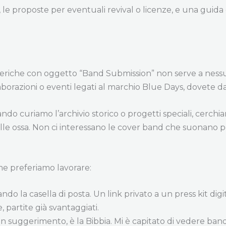
, le proposte per eventuali revival o licenze, e una guida
generiche con oggetto “Band Submission” non serve a ness
orazioni o eventi legati al marchio Blue Days, dovete dar
o curiamo l’archivio storico o progetti speciali, cerchi
ra nelle ossa. Non ci interessano le cover band che suonano
me preferiamo lavorare:
o la casella di posta. Un link privato a un press kit dig
partite già svantaggiati.
 suggerimento, è la Bibbia. Mi è capitato di vedere band 