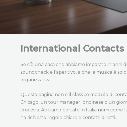
International Contacts
Se c’è una cosa che abbiamo imparato in anni di B
soundcheck e l’aperitivo, è che la musica è solo 
organizzativa.
Questa pagina non è il classico modulo di conta
Chicago, un tour manager londinese o un giorna
crocevia. Abbiamo portato in Italia nomi come la 
ha richiesto regole chiare e contatti diretti.