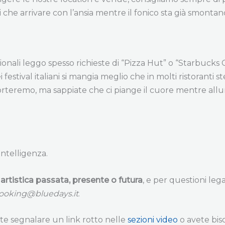
che arrivare con l’ansia mentre il fonico sta già smontand
nali leggo spesso richieste di “Pizza Hut” o “Starbucks Coff
festival italiani si mangia meglio che in molti ristoranti st
porteremo, ma sappiate che ci piange il cuore mentre al
intelligenza.
tistica passata, presente o futura
, e per questioni leg
ooking@bluedays.it
.
lete segnalare un link rotto nelle
sezioni video
o avete biso