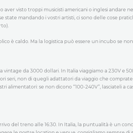
aver visto troppi musicisti americani o inglesi andare nel
 se state mandando i vostri artisti, ci sono delle cose pra
rto).
pubblico è caldo. Ma la logistica può essere un incubo se non
vintage da 3000 dollari. In Italia viaggiamo a 230V e 50Hz
ori seri, non di quegli adattatori da viaggio che comprate
tri alimentatori: se non dicono “100-240V”, lasciateli a c
rrivo del treno alle 16:30. In Italia, la puntualità è un con
ngere le nostre location e venue, consigliamo sempre di 