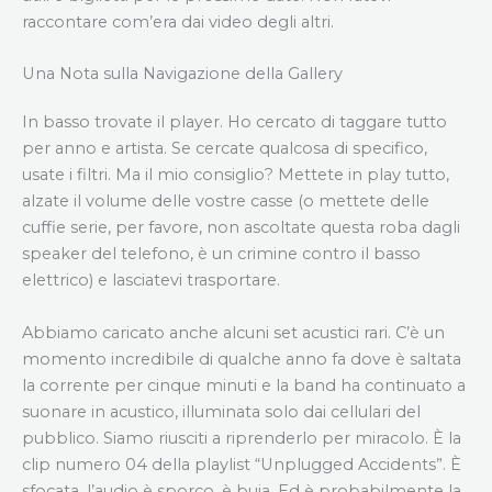
raccontare com’era dai video degli altri.
Una Nota sulla Navigazione della Gallery
In basso trovate il player. Ho cercato di taggare tutto
per anno e artista. Se cercate qualcosa di specifico,
usate i filtri. Ma il mio consiglio? Mettete in play tutto,
alzate il volume delle vostre casse (o mettete delle
cuffie serie, per favore, non ascoltate questa roba dagli
speaker del telefono, è un crimine contro il basso
elettrico) e lasciatevi trasportare.
Abbiamo caricato anche alcuni set acustici rari. C’è un
momento incredibile di qualche anno fa dove è saltata
la corrente per cinque minuti e la band ha continuato a
suonare in acustico, illuminata solo dai cellulari del
pubblico. Siamo riusciti a riprenderlo per miracolo. È la
clip numero 04 della playlist “Unplugged Accidents”. È
sfocata, l’audio è sporco, è buia. Ed è probabilmente la