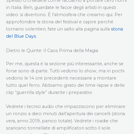
Spesso ci chiedete come facciamo a portare certi nomi
in Italia. Beh, guardate le facce degli artisti in questi
video: si divertono. È l’atmosfera che creiamo qui. Per
approfondire la storia del festival e capire perché
tornano volentieri, fate un salto alla pagina sulla
storia
del Blue Days
.
Dietro le Quinte: Il Caos Prima della Magia
Per me, questa è la sezione più interessante, anche se
forse sono di parte. Tutti vedono lo show, ma in pochi
vedono le 14 ore precedenti necessarie a montare
tutto quel ferro. Abbiamo girato dei time-lapse e delle
clip “guerrilla style” durante i preparativi.
Vedrete i tecnici audio che impazziscono per eliminare
un ronzio a dieci minuti dall’apertura dei cancelli (storia
vera, anno 2019, panico totale). Vedrete i roadie che
scaricano tonnellate di amplificatori sotto il sole