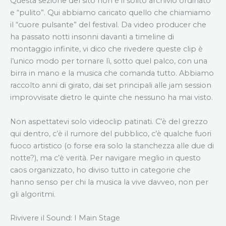
Questa sezione del sito non è il solito archivio ordinato
e “pulito”. Qui abbiamo caricato quello che chiamiamo
il “cuore pulsante” del festival. Da video producer che
ha passato notti insonni davanti a timeline di
montaggio infinite, vi dico che rivedere queste clip è
l’unico modo per tornare lì, sotto quel palco, con una
birra in mano e la musica che comanda tutto. Abbiamo
raccolto anni di girato, dai set principali alle jam session
improvvisate dietro le quinte che nessuno ha mai visto.
Non aspettatevi solo videoclip patinati. C’è del grezzo
qui dentro, c’è il rumore del pubblico, c’è qualche fuori
fuoco artistico (o forse era solo la stanchezza alle due di
notte?), ma c’è verità. Per navigare meglio in questo
caos organizzato, ho diviso tutto in categorie che
hanno senso per chi la musica la vive davveo, non per
gli algoritmi.
Rivivere il Sound: I Main Stage