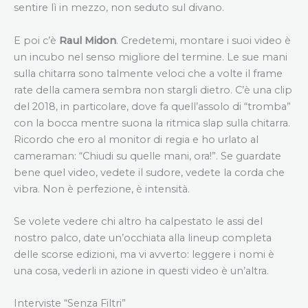
sentire lì in mezzo, non seduto sul divano.
E poi c’è
Raul Midon
. Credetemi, montare i suoi video è
un incubo nel senso migliore del termine. Le sue mani
sulla chitarra sono talmente veloci che a volte il frame
rate della camera sembra non stargli dietro. C’è una clip
del 2018, in particolare, dove fa quell’assolo di “tromba”
con la bocca mentre suona la ritmica slap sulla chitarra.
Ricordo che ero al monitor di regia e ho urlato al
cameraman: “Chiudi su quelle mani, ora!”. Se guardate
bene quel video, vedete il sudore, vedete la corda che
vibra. Non è perfezione, è intensità.
Se volete vedere chi altro ha calpestato le assi del
nostro palco, date un’occhiata alla lineup completa
delle scorse edizioni, ma vi avverto: leggere i nomi è
una cosa, vederli in azione in questi video è un’altra.
Interviste “Senza Filtri”