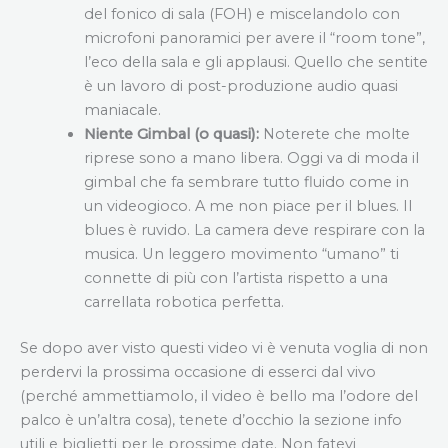
del fonico di sala (FOH) e miscelandolo con
microfoni panoramici per avere il “room tone”,
l’eco della sala e gli applausi. Quello che sentite
è un lavoro di post-produzione audio quasi
maniacale.
Niente Gimbal (o quasi):
Noterete che molte
riprese sono a mano libera. Oggi va di moda il
gimbal che fa sembrare tutto fluido come in
un videogioco. A me non piace per il blues. Il
blues è ruvido. La camera deve respirare con la
musica. Un leggero movimento “umano” ti
connette di più con l’artista rispetto a una
carrellata robotica perfetta.
Se dopo aver visto questi video vi è venuta voglia di non
perdervi la prossima occasione di esserci dal vivo
(perché ammettiamolo, il video è bello ma l’odore del
palco è un’altra cosa), tenete d’occhio la sezione info
utili e biglietti per le prossime date. Non fatevi