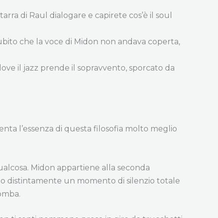
itarra di Raul dialogare e capirete cos’è il soul
 subito che la voce di Midon non andava coperta,
 dove il jazz prende il sopravvento, sporcato da
enta l’essenza di questa filosofia molto meglio
ualcosa. Midon appartiene alla seconda
o distintamente un momento di silenzio totale
romba.