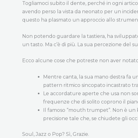
Togliamoci subito il dente, perché in ogni artico
avendo perso la vista da neonato per un inciden
questo ha plasmato un approccio allo strumento 
Non potendo guardare la tastiera, ha sviluppato 
un tasto. Ma c’è di più. La sua percezione del s
Ecco alcune cose che potreste non aver notato, 
Mentre canta, la sua mano destra fa un 
pattern ritmico sincopato incastrato tra
Le accordature aperte che usa non son
frequenze che di solito coprono il pianof
Il famoso “mouth trumpet”. Non è un k
precisione tale che, se chiudete gli occ
Soul, Jazz o Pop? Sì, Grazie.