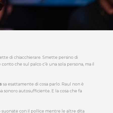
ette di chiacchierare. Smette persino di
 conto che sul palco c’è una sola persona, ma il
s
sa esattamente di cosa parlo. Raul non è
 sonoro autosufficiente. E la cosa che fa
 suonate con il pollice mentre le altre dita