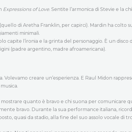
in
Expressions of Love
. Sentite l’armonica di Stevie e la ch
(quello di Aretha Franklin, per capirci). Mardin ha colto
giamenti minimali.
olo capite l’ironia e la grinta del personaggio. È un disco
rigini (padre argentino, madre afroamericana).
rina. Volevamo creare un’esperienza. E Raul Midon rappres
a musica.
er mostrare quanto è bravo e chi suona per comunicare q
nte bravo. Durante la sua performance italiana, ricord
to, quasi da stadio, alla fine del suo assolo vocale di t