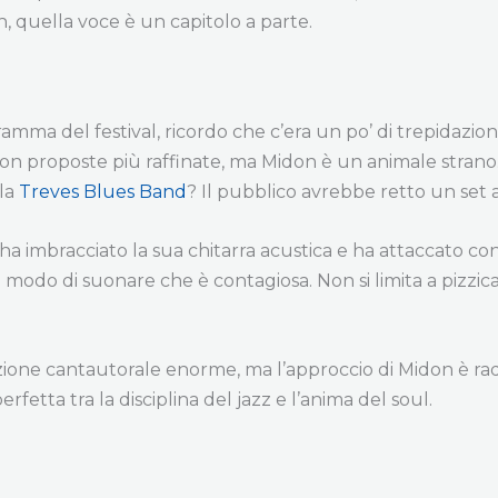
 quella voce è un capitolo a parte.
a del festival, ricordo che c’era un po’ di trepidazione
 con proposte più raffinate, ma Midon è un animale stra
lla
Treves Blues Band
? Il pubblico avrebbe retto un set 
 ha imbracciato la sua chitarra acustica e ha attaccato co
 modo di suonare che è contagiosa. Non si limita a pizzica
izione cantautorale enorme, ma l’approccio di Midon è ra
fetta tra la disciplina del jazz e l’anima del soul.