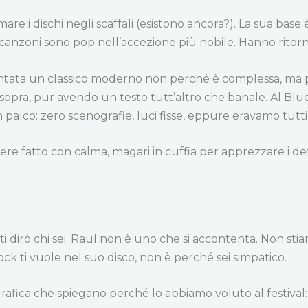
re i dischi negli scaffali (esistono ancora?). La sua base 
 canzoni sono pop nell’accezione più nobile. Hanno ritornel
entata un classico moderno non perché è complessa, ma 
sopra, pur avendo un testo tutt’altro che banale. Al Blu
palco: zero scenografie, luci fisse, eppure eravamo tutti lì
sere fatto con calma, magari in cuffia per apprezzare i d
i dirò chi sei. Raul non è uno che si accontenta. Non sti
ck ti vuole nel suo disco, non è perché sei simpatico.
rafica che spiegano perché lo abbiamo voluto al festival: