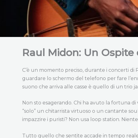
Raul Midon: Un Ospite
C’è un momento preciso, durante i concerti di Ra
guardare lo schermo del telefono per fare l’enne
suono che arriva alle casse è quello di un trio j
Non sto esagerando. Chi ha avuto la fortuna di 
“solo” un chitarrista virtuoso o un cantante so
impazzire i puristi? Non usa loop station. Nien
Tutto quello che sentite accade in tempo reale. L