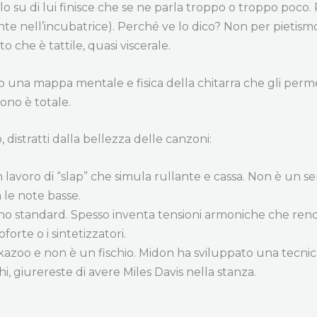
lo su di lui finisce che se ne parla troppo o troppo poco. 
te nell’incubatrice). Perché ve lo dico? Non per pietismo
che è tattile, quasi viscerale.
una mappa mentale e fisica della chitarra che gli permett
uono è totale.
distratti dalla bellezza delle canzoni:
lavoro di “slap” che simula rullante e cassa. Non è un s
 le note basse.
o standard. Spesso inventa tensioni armoniche che rend
orte o i sintetizzatori.
azoo e non è un fischio. Midon ha sviluppato una tecnic
hi, giurereste di avere Miles Davis nella stanza.