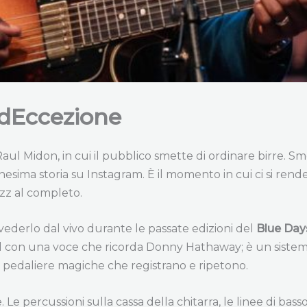
 dEccezione
ul Midon, in cui il pubblico smette di ordinare birre. Sm
sima storia su Instagram. È il momento in cui ci si rende
azz al completo.
vederlo dal vivo durante le passate edizioni del
Blue Day
ul con una voce che ricorda Donny Hathaway; è un sistema
te pedaliere magiche che registrano e ripetono.
e percussioni sulla cassa della chitarra, le linee di basso