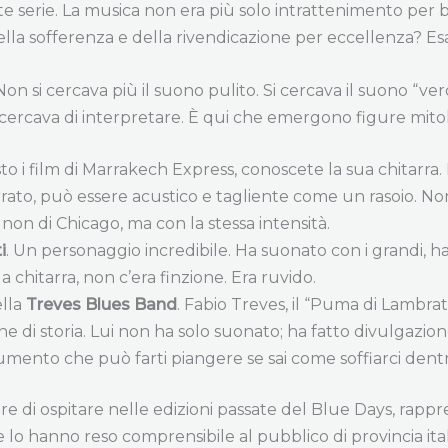
atte serie. La musica non era più solo intrattenimento per ba
della sofferenza e della rivendicazione per eccellenza? Es
on si cercava più il suono pulito. Si cercava il suono “v
a cercava di interpretare. È qui che emergono figure mito
isto i film di Marrakech Express, conoscete la sua chitarra
rrato, può essere acustico e tagliente come un rasoio. No
non di Chicago, ma con la stessa intensità.
i
. Un personaggio incredibile. Ha suonato con i grandi, ha
chitarra, non c’era finzione. Era ruvido.
ella
Treves Blues Band
. Fabio Treves, il “Puma di Lambrat
ne di storia. Lui non ha solo suonato; ha fatto divulgazion
mento che può farti piangere se sai come soffiarci dentr
e di ospitare nelle edizioni passate del Blue Days, rap
a e lo hanno reso comprensibile al pubblico di provincia i