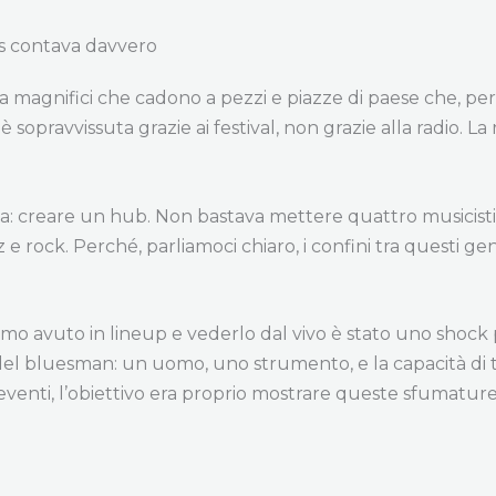
ays contava davvero
ra magnifici che cadono a pezzi e piazze di paese che, per
 è sopravvissuta grazie ai festival, non grazie alla radio.
ia: creare un hub. Non bastava mettere quattro musicisti 
 e rock. Perché, parliamoci chiaro, i confini tra questi g
amo avuto in lineup e vederlo dal vivo è stato uno shock
 del bluesman: un uomo, uno strumento, e la capacità di t
venti, l’obiettivo era proprio mostrare queste sfumature