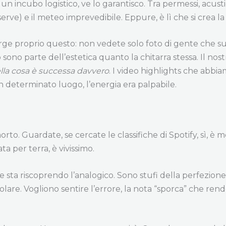
è un incubo logistico, ve lo garantisco. Tra permessi, acust
ve) e il meteo imprevedibile. Eppure, è lì che si crea la
rge proprio questo: non vedete solo foto di gente che suo
ono parte dell’estetica quanto la chitarra stessa. Il nostro
lla cosa è successa davvero
. I video highlights che abbia
 determinato luogo, l’energia era palpabile.
orto. Guardate, se cercate le classifiche di Spotify, sì, è
ta per terra, è vivissimo.
e sta riscoprendo l’analogico. Sono stufi della perfezione
lvolare. Vogliono sentire l’errore, la nota “sporca” che re