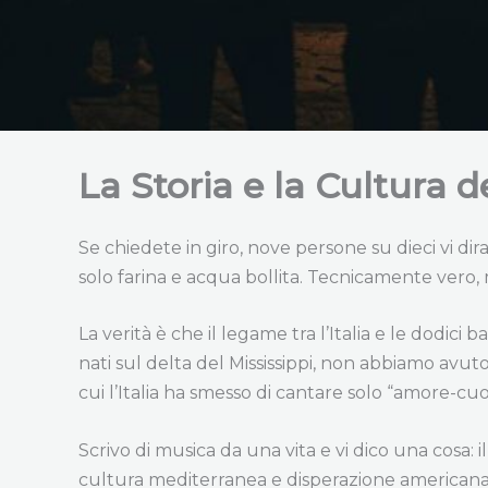
La Storia e la Cultura de
Se chiedete in giro, nove persone su dieci vi dir
solo farina e acqua bollita. Tecnicamente vero, 
La verità è che il legame tra l’Italia e le dodic
nati sul delta del Mississippi, non abbiamo avut
cui l’Italia ha smesso di cantare solo “amore-cuor
Scrivo di musica da una vita e vi dico una cosa: i
cultura mediterranea e disperazione americana