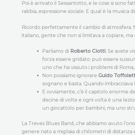
Poi è arrivato il Sessantotto, e le cose si sono f
rabbia, espressione sociale. E qual è la musica 
Ricordo perfettamente il cambio di atmosfera. N
italiano, gente che non si limitava a copiare, m
Parliamo di
Roberto Ciotti
. Se avete v
forza essere gridato; può essere sussu
uno che ha vissuto i problemi di Roma, 
Non possiamo ignorare
Guido Toffolett
sognano e basta. Quando imbracciava la 
E ovviamente, c’è il capitolo enorme d
decine di volte e ogni volta è una lezio
un giocattolo per bambini, ma uno stru
La Treves Blues Band, che abbiamo avuto l’onor
genere nato a migliaia di chilometri di distanz