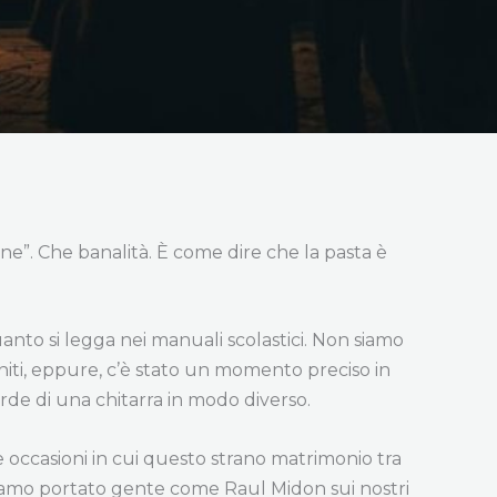
one”. Che banalità. È come dire che la pasta è
uanto si legga nei manuali scolastici. Non siamo
Uniti, eppure, c’è stato un momento preciso in
corde di una chitarra in modo diverso.
e occasioni in cui questo strano matrimonio tra
iamo portato gente come Raul Midon sui nostri