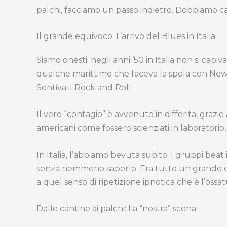
palchi, facciamo un passo indietro. Dobbiamo ca
Il grande equivoco: L’arrivo del Blues in Italia
Siamo onesti: negli anni ’50 in Italia non si capi
qualche marittimo che faceva la spola con New 
Sentiva il Rock and Roll.
Il vero “contagio” è avvenuto in differita, grazi
americani come fossero scienziati in laboratorio,
In Italia, l’abbiamo bevuta subito. I gruppi bea
senza nemmeno saperlo. Era tutto un grande equi
a quel senso di ripetizione ipnotica che è l’ossa
Dalle cantine ai palchi: La “nostra” scena