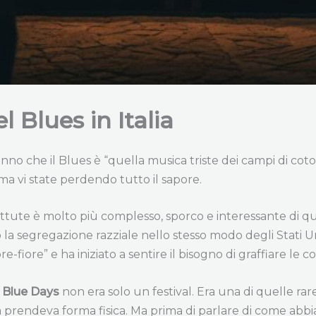
l Blues in Italia
anno che il Blues è “quella musica triste dei campi di cot
ma vi state perdendo tutto il sapore.
i battute è molto più complesso, sporco e interessante di q
o la segregazione razziale nello stesso modo degli Stati 
e-fiore” e ha iniziato a sentire il bisogno di graffiare le 
l
Blue Days
non era solo un festival. Era una di quelle rar
 prendeva forma fisica. Ma prima di parlare di come abb