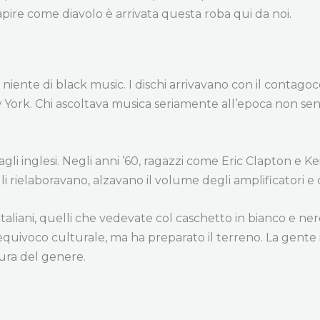
pire come diavolo è arrivata questa roba qui da noi.
va niente di black music. I dischi arrivavano con il contago
York. Chi ascoltava musica seriamente all’epoca non sen
e agli inglesi. Negli anni ’60, ragazzi come Eric Clapton e
 li rielaboravano, alzavano il volume degli amplificatori e 
t italiani, quelli che vedevate col caschetto in bianco e 
voco culturale, ma ha preparato il terreno. La gente ini
tura del genere.