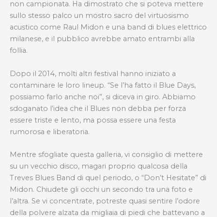
non campionata. Ha dimostrato che si poteva mettere
sullo stesso palco un mostro sacro del virtuosismo
acustico come Raul Midon e una band di blues elettrico
milanese, e il pubblico avrebbe amato entrambi alla
follia.
Dopo il 2014, molti altri festival hanno iniziato a
contaminare le loro lineup. “Se l’ha fatto il Blue Days,
possiamo farlo anche noi”, si diceva in giro. Abbiamo
sdoganato l’idea che il Blues non debba per forza
essere triste e lento, ma possa essere una festa
rumorosa e liberatoria.
Mentre sfogliate questa galleria, vi consiglio di mettere
su un vecchio disco, magari proprio qualcosa della
Treves Blues Band di quel periodo, o “Don’t Hesitate” di
Midon. Chiudete gli occhi un secondo tra una foto e
l’altra. Se vi concentrate, potreste quasi sentire l’odore
della polvere alzata da migliaia di piedi che battevano a