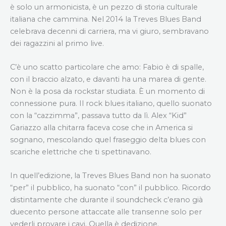
è solo un armonicista, è un pezzo di storia culturale
italiana che cammina. Nel 2014 la Treves Blues Band
celebrava decenni di carriera, ma vi giuro, sembravano
dei ragazzini al primo live.
C’è uno scatto particolare che amo: Fabio è di spalle,
con il braccio alzato, e davanti ha una marea di gente.
Non è la posa da rockstar studiata. È un momento di
connessione pura. Il rock blues italiano, quello suonato
con la “cazzimma”, passava tutto da lì. Alex “Kid”
Gariazzo alla chitarra faceva cose che in America si
sognano, mescolando quel fraseggio delta blues con
scariche elettriche che ti spettinavano.
In quell’edizione, la Treves Blues Band non ha suonato
“per” il pubblico, ha suonato “con” il pubblico. Ricordo
distintamente che durante il soundcheck c’erano già
duecento persone attaccate alle transenne solo per
vederli provare i cavi. Quella è dedizione.