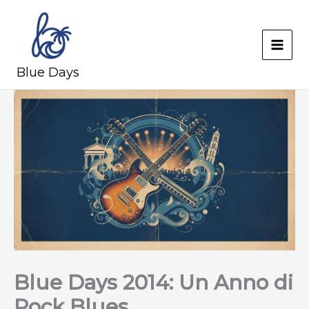
Skip
to
content
MAI
Blue Days
MEN
Blue Days 2014: Un Anno di
Rock Blues