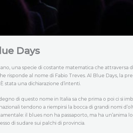
lue Days
liano, una specie di costante matematica che attraversa
he risponde al nome di Fabio Treves. Al Blue Days, la pr
stata una dichiarazione d’intenti.
egno di questo nome in Italia sa che prima o poi ci si i
azionali tendono a riempirsi la bocca di grandi nomi d’ol
mentale: il blues non ha passaporto, ma ha un’anima local
sso di sudare sui palchi di provincia.