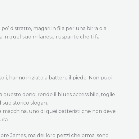
o’ distratto, magari in fila per una birra o a
a in quel suo milanese ruspante che ti fa
ssoli, hanno iniziato a battere il piede. Non puoi
ha questo dono: rende il blues accessibile, toglie
l suo storico slogan.
a macchina, uno di quei batteristi che non deve
ura.
Elmore James, ma dei loro pezzi che ormai sono