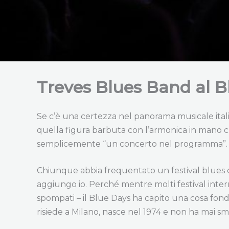
Treves Blues Band al B
Se c’è una certezza nel panorama musicale ita
quella figura barbuta con l’armonica in mano c
semplicemente “un concerto nel programma”. È 
Chiunque abbia frequentato un festival blues d
aggiungo io. Perché mentre molti festival intern
spompati – il Blue Days ha capito una cosa fonda
risiede a Milano, nasce nel 1974 e non ha mai sme