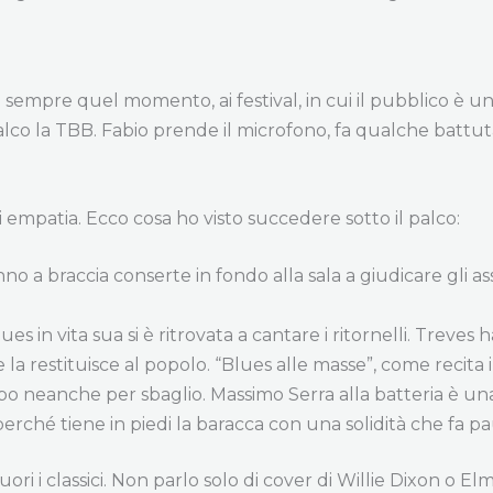
 sempre quel momento, ai festival, in cui il pubblico è un p
palco la TBB. Fabio prende il microfono, fa qualche battut
 empatia. Ecco cosa ho visto succedere sotto il palco:
tanno a braccia conserte in fondo alla sala a giudicare gli a
 in vita sua si è ritrovata a cantare i ritornelli. Treves 
e la restituisce al popolo. “Blues alle masse”, come recita i
po neanche per sbaglio. Massimo Serra alla batteria è un
 perché tiene in piedi la baracca con una solidità che fa pa
ori i classici. Non parlo solo di cover di Willie Dixon o 