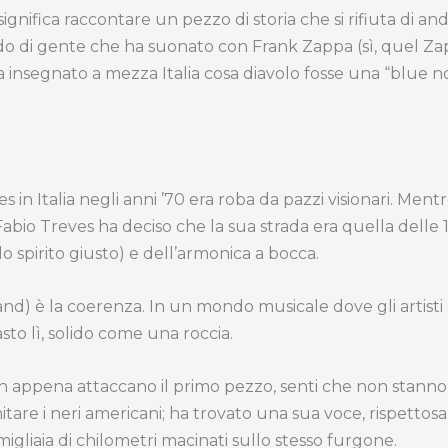
gnifica raccontare un pezzo di storia che si rifiuta di a
do di gente che ha suonato con Frank Zappa (sì, quel Zapp
 insegnato a mezza Italia cosa diavolo fosse una “blue n
in Italia negli anni ’70 era roba da pazzi visionari. Ment
abio Treves ha deciso che la sua strada era quella delle 1
o spirito giusto) e dell’armonica a bocca.
and) è la coerenza. In un mondo musicale dove gli artist
sto lì, solido come una roccia.
 Non appena attaccano il primo pezzo, senti che non stan
imitare i neri americani; ha trovato una sua voce, rispetto
liaia di chilometri macinati sullo stesso furgone.