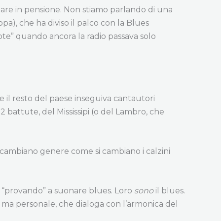
ndare in pensione. Non stiamo parlando di una
a), che ha diviso il palco con la Blues
ote” quando ancora la radio passava solo
re il resto del paese inseguiva cantautori
2 battute, del Mississipi (o del Lambro, che
i cambiano genere come si cambiano i calzini
no “provando” a suonare blues. Loro
sono
il blues.
sa ma personale, che dialoga con l’armonica del