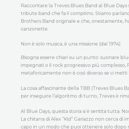
Raccontare la Treves Blues Band al Blue Days si
tribute band che fa il compitino. Stiamo parlan
Brothers Band originale e che, onestamente, ha
canzonette.
Non è solo musica, è una missione (dal 1974)
Bisogna essere chiari su un punto: suonare blues 
impegnati o il rock progressivo più complesso, F
metaforicamente non è così diverso se ci metti l
La cosa affascinante della TBB (Treves Blues B
per inseguire l’algoritmo di turno, Treves è rima
Al Blue Days, questa storia si è sentita tutta.
La chitarra di Alex “Kid” Gariazzo non cerca di 
capo in un modo che puoi ottenere solo dopo mig