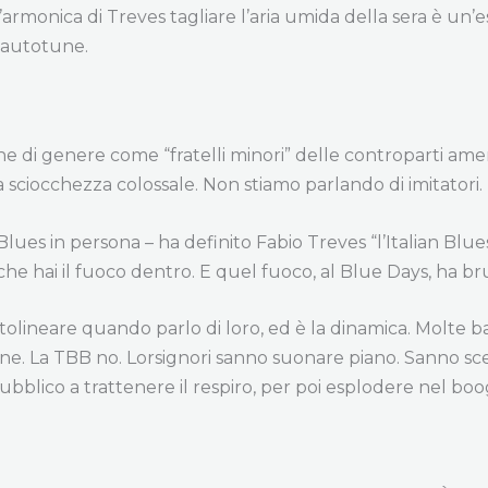
l’armonica di Treves tagliare l’aria umida della sera è un’
o autotune.
iane di genere come “fratelli minori” delle controparti am
 sciocchezza colossale. Non stiamo parlando di imitatori.
lues in persona – ha definito Fabio Treves “l’Italian Blue
che hai il fuoco dentro. E quel fuoco, al Blue Days, ha bru
ttolineare quando parlo di loro, ed è la dinamica. Molt
fine. La TBB no. Lorsignori sanno suonare piano. Sanno sce
blico a trattenere il respiro, per poi esplodere nel boog