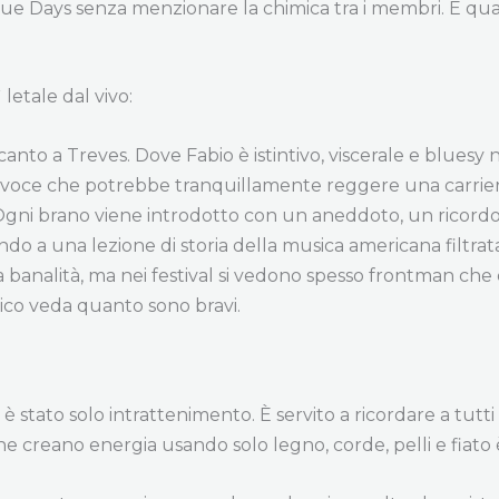
ue Days senza menzionare la chimica tra i membri. È qual
letale dal vivo:
canto a Treves. Dove Fabio è istintivo, viscerale e bluesy
oce che potrebbe tranquillamente reggere una carriera soli
. Ogni brano viene introdotto con un aneddoto, un ricordo,
do a una lezione di storia della musica americana filtrata
analità, ma nei festival si vedono spesso frontman che os
blico veda quanto sono bravi.
 è stato solo intrattenimento. È servito a ricordare a tu
 creano energia usando solo legno, corde, pelli e fiato è