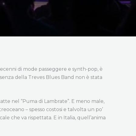
 decenni di mode passeggere e synth-pop, è
esenza della Treves Blues Band non è stata
mbatte nel “Puma di Lambrate”. E meno male,
treoceano – spesso costosi e talvolta un po’
e che va rispettata. E in Italia, quell’anima