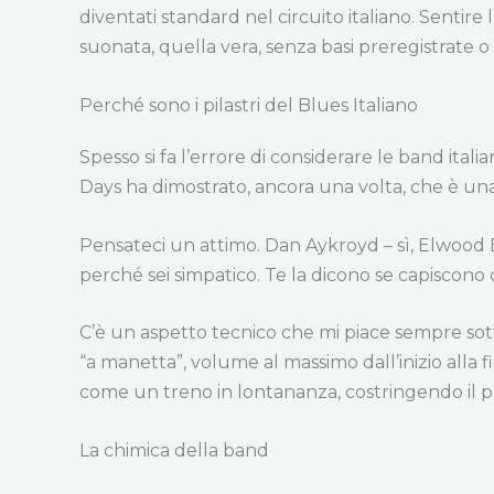
diventati standard nel circuito italiano. Sentire 
suonata, quella vera, senza basi preregistrate 
Perché sono i pilastri del Blues Italiano
Spesso si fa l’errore di considerare le band ital
Days ha dimostrato, ancora una volta, che è una
Pensateci un attimo. Dan Aykroyd – sì, Elwood B
perché sei simpatico. Te la dicono se capiscono 
C’è un aspetto tecnico che mi piace sempre so
“a manetta”, volume al massimo dall’inizio alla 
come un treno in lontananza, costringendo il pub
La chimica della band