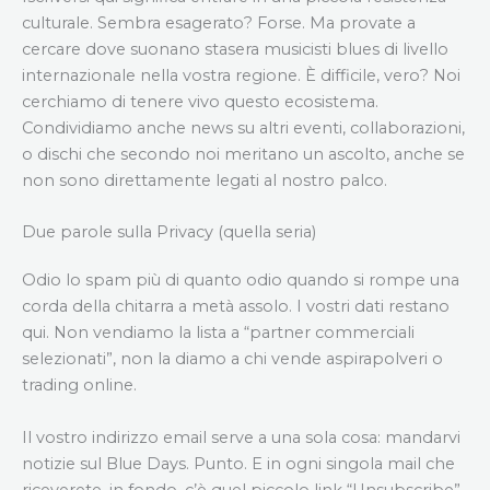
culturale. Sembra esagerato? Forse. Ma provate a
cercare dove suonano stasera musicisti blues di livello
internazionale nella vostra regione. È difficile, vero? Noi
cerchiamo di tenere vivo questo ecosistema.
Condividiamo anche news su altri eventi, collaborazioni,
o dischi che secondo noi meritano un ascolto, anche se
non sono direttamente legati al nostro palco.
Due parole sulla Privacy (quella seria)
Odio lo spam più di quanto odio quando si rompe una
corda della chitarra a metà assolo. I vostri dati restano
qui. Non vendiamo la lista a “partner commerciali
selezionati”, non la diamo a chi vende aspirapolveri o
trading online.
Il vostro indirizzo email serve a una sola cosa: mandarvi
notizie sul Blue Days. Punto. E in ogni singola mail che
riceverete, in fondo, c’è quel piccolo link “Unsubscribe”.