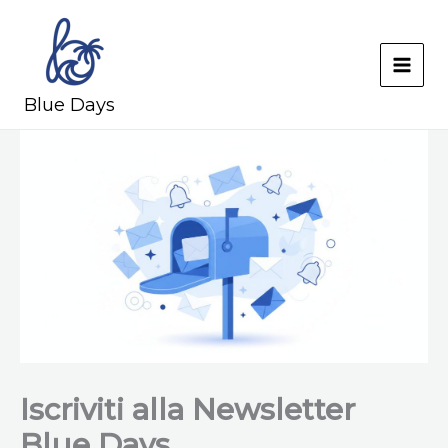
Skip
to
content
MAI
Blue Days
MEN
Iscriviti alla Newsletter
Blue Days