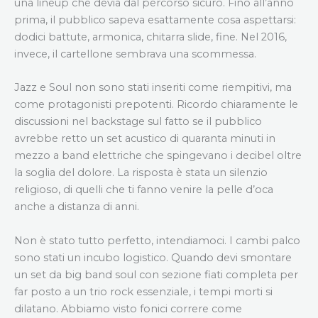
una lineup che devia dal percorso sicuro. Fino all’anno
prima, il pubblico sapeva esattamente cosa aspettarsi:
dodici battute, armonica, chitarra slide, fine. Nel 2016,
invece, il cartellone sembrava una scommessa.
Jazz e Soul non sono stati inseriti come riempitivi, ma
come protagonisti prepotenti. Ricordo chiaramente le
discussioni nel backstage sul fatto se il pubblico
avrebbe retto un set acustico di quaranta minuti in
mezzo a band elettriche che spingevano i decibel oltre
la soglia del dolore. La risposta è stata un silenzio
religioso, di quelli che ti fanno venire la pelle d’oca
anche a distanza di anni.
Non è stato tutto perfetto, intendiamoci. I cambi palco
sono stati un incubo logistico. Quando devi smontare
un set da big band soul con sezione fiati completa per
far posto a un trio rock essenziale, i tempi morti si
dilatano. Abbiamo visto fonici correre come