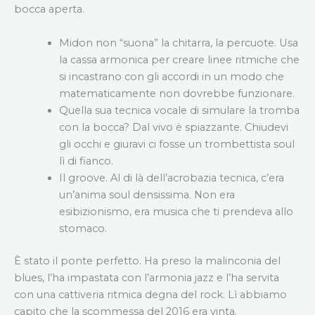
bocca aperta.
Midon non “suona” la chitarra, la percuote. Usa
la cassa armonica per creare linee ritmiche che
si incastrano con gli accordi in un modo che
matematicamente non dovrebbe funzionare.
Quella sua tecnica vocale di simulare la tromba
con la bocca? Dal vivo è spiazzante. Chiudevi
gli occhi e giuravi ci fosse un trombettista soul
lì di fianco.
Il groove. Al di là dell’acrobazia tecnica, c’era
un’anima soul densissima. Non era
esibizionismo, era musica che ti prendeva allo
stomaco.
È stato il ponte perfetto. Ha preso la malinconia del
blues, l’ha impastata con l’armonia jazz e l’ha servita
con una cattiveria ritmica degna del rock. Lì abbiamo
capito che la scommessa del 2016 era vinta.