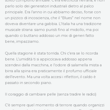
solito compitino annuale. C’era elettricità nell’aria, e non
parlo solo dei generatori industriali dietro al palco
principale. Era l’anno in cui abbiamo deciso, forse con
un pizzico di incoscienza, che il “Blues” nel nome non
doveva diventare una gabbia. L’Italia ha una tradizione
musicale strana: siamo puristi fino al midollo, ma poi
quando ci buttano addosso un mix di generi fatto
bene, impazziamo.
Quella stagione è stata torrida. Chi c’era se lo ricorda
bene. L’umidità ti si appiccicava addosso appena
scendevi dalla macchina, e l’odore di salamella mista a
birra alla spina era praticamente il profumo ufficiale
dell’evento. Ma una volta accesi i riflettori, il caldo è
passato in secondo piano.
Il coraggio di cambiare pelle (senza tradire le radici)
C’è sempre quel momento di terrore quando organizzi