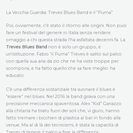
La Vecchia Guardia: Treves Blues Band e il “Puma”
Poi, ovviamente, c’è stato il ritorno alle origini. Non puoi
fare un festival del genere in Italia senza rendere
omaggio a chi questa strada l’ha asfaltata decenni fa. La
Treves Blues Band
non è solo un gruppo, è
un’istituzione. Fabio “il Puma” Treves è salito sul palco
con quella sua aria da zio che ne ha viste troppe per
scomporsi, e ha fatto quello che sa fare meglio: ha
educato.
C’è una differenza sostanziale tra suonare il blues e
“essere” nel blues. Nel 2016 la band girava con una
precisione meccanica spaventosa. Alex “Kid” Gariazzo
alla chitarra ha tirato fuori dei soli che, vi giuro, hanno
fatto tremare i bicchieri di plastica al bar in fondo alla
venue. Ma al di là dei tecnicismi, è stata la capacità di
Treves di tenere il palco a fare la differenza.