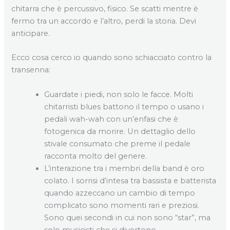
chitarra che è percussivo, fisico. Se scatti mentre è
fermo tra un accordo e l’altro, perdi la storia. Devi
anticipare.
Ecco cosa cerco io quando sono schiacciato contro la
transenna:
Guardate i piedi, non solo le facce. Molti
chitarristi blues battono il tempo o usano i
pedali wah-wah con un’enfasi che è
fotogenica da morire. Un dettaglio dello
stivale consumato che preme il pedale
racconta molto del genere.
L’interazione tra i membri della band è oro
colato. I sorrisi d’intesa tra bassista e batterista
quando azzeccano un cambio di tempo
complicato sono momenti rari e preziosi.
Sono quei secondi in cui non sono “star”, ma
solo musicisti che si divertono.