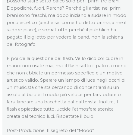
possono stare sotto palco solo per i primi tre brani.
Dopodiché, fuori. Perché? Perché gli artisti nei primi
brani sono freschi, ma dopo iniziano a sudare in modo
poco estetico (anche se, come ho detto prima, a me il
sudore piace), e soprattutto perché il pubblico ha
pagato il biglietto per vedere la band, non la schiena
del fotografo.
E poi c’è la questione del flash. Ve lo dico col cuore in
mano: non usate mai, mai il flash sotto il palco a meno
che non abbiate un permesso specifico e un motivo
artistico valido. Sparare un lampo di luce negli occhi di
un musicista che sta cercando di concentrarsi su un
assolo al buio è il modo più veloce per farsi odiare o
farsi lanciare una bacchetta dal batterista. Inoltre, il
flash appiattisce tutto, uccide l’atmosfera scenica
creata dal tecnico luci. Rispettate il buio.
Post-Produzione: Il segreto del “Mood”