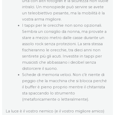
urta con altri fotografi e la sicurezza non vuole
intralci. Un monopiede può servire se avete
un teleobiettivo pesante, ma la mobilità è la
vostra arma migliore.
I tappi per le orecchie non sono opzionali.
Sembra un consiglio da nonna, ma provate a
stare a mezzo metro dalle casse durante un
assolo rock senza protezioni. La sera stessa
fischieranno le orecchie, tra dieci anni non
sentirete più gli acuti. Investite in tappi per
musicisti che abbassano i decibel senza
distorcere il suono.
Schede di memoria veloci. Non c’è niente di
peggio che la macchina che si blocca perché
il buffer è pieno proprio mentre il chitarrista
sta spaccando lo strumento
(metaforicamente o letteralmente).
La luce è il vostro nemico (e il vostro migliore amico)