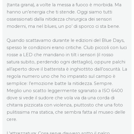
(tanta grana), a volte la messa a fuoco è morbida. Ma
hanno un’energia che ti stende. Oggi siamo tutti
ossessionati dalla nitidezza chirurgica dei sensori
moderni, ma nel blues, un po’ di sporco ci sta bene.
Quando scattavamo durante le edizioni del Blue Days,
spesso le condizioni erano critiche. Club piccoli con luci
rosse a LED che mandano in tilt i sensori (il rosso
satura subito, perdendo ogni dettaglio), oppure palchi
all’aperto dove il batterista è inghiottito dall’oscurità. La
regola numero uno che ho imparato sul campo è
semplice: l’emozione batte la nitidezza. Sempre.
Meglio uno scatto leggermente sgranato a ISO 6400
dove si vede il sudore che vola via da una corda di
chitarra pizzicata con violenza, piuttosto che una foto
pulitissima ma statica, che sembra fatta al museo delle
cere.
L’attrezzatura: Cosa serve davvero sotto il palco