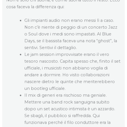
Non è solo chi suona, è come suona tutto il resto. Ecco
cosa faceva la differenza qui:
Gli impianti audio non erano messi lì a caso.
Non c’è niente di peggio di un concerto Jazz
o Soul dove i medi sono impastati. Al Blue
Days, se il bassista faceva una nota “ghost”, la
sentivi. Sentivi il dettaglio.
Le jam session improvvisate erano il vero
tesoro nascosto. Capita spesso che, finito il set
ufficiale, i musicisti non abbiano voglia di
andare a dormire. Ho visto collaborazioni
nascere dietro le quinte che meriterebbero
un bootleg ufficiale.
Il mix di generi era rischioso ma geniale.
Mettere una band rock sanguigna subito
dopo un set acustico intimista è un azzardo.
Se sbagli, il pubblico si raffredda. Qui
funzionava perché il filo conduttore era la