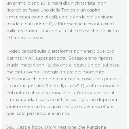
un primo piano sulle mani di un chitarrista (non
ricordo se fosse uno della Treves o un ospite
americano) piene di calli, con le corde della chitarra
ossidate dal sudore. Quell’immagine racconta più di
mille recensioni. Racconta la fatica fisica che c’è dietro
al fare musica vera.
I video caricati sulla piattaforma non erano quei clip
patinati in 4K super prodotti. Spesso erano riprese
crude, magari con l’audio che clippava un po’ sui bassi,
ma catturavano l’energia grezza del momento.
Servivano a chi non c’era per capire cosa si era perso, e
a chi c’era per dire “Io ero lì, cazzo”. Questa funzione di
hub informativo era cruciale. In un’epoca pre-social
sfrenati, andare sul sito del festival il giorno dopo per
vedere se eri finito in qualche foto o per riascoltare
quel solo pazzesco era un rito.
Soul, Jazz e Rock: Un Minestrone che Funziona