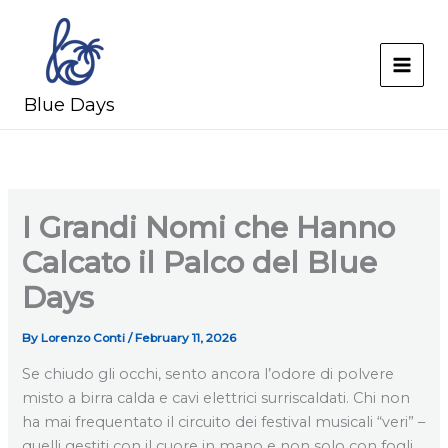
Skip
to
content
MAI
Blue Days
MEN
I Grandi Nomi che Hanno
Calcato il Palco del Blue
Days
By
Lorenzo Conti
/
February 11, 2026
Se chiudo gli occhi, sento ancora l’odore di polvere
misto a birra calda e cavi elettrici surriscaldati. Chi non
ha mai frequentato il circuito dei festival musicali “veri” –
quelli gestiti con il cuore in mano e non solo con fogli