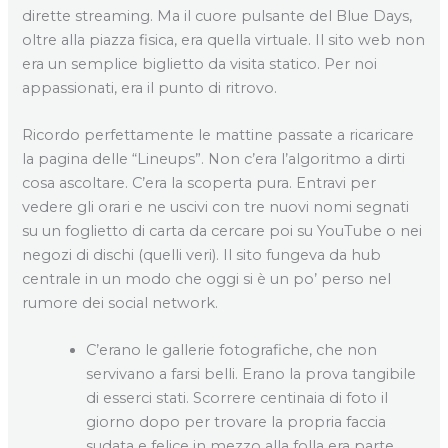
dirette streaming. Ma il cuore pulsante del Blue Days,
oltre alla piazza fisica, era quella virtuale. Il sito web non
era un semplice biglietto da visita statico. Per noi
appassionati, era il punto di ritrovo.
Ricordo perfettamente le mattine passate a ricaricare
la pagina delle “Lineups”. Non c’era l’algoritmo a dirti
cosa ascoltare. C’era la scoperta pura. Entravi per
vedere gli orari e ne uscivi con tre nuovi nomi segnati
su un foglietto di carta da cercare poi su YouTube o nei
negozi di dischi (quelli veri). Il sito fungeva da hub
centrale in un modo che oggi si è un po’ perso nel
rumore dei social network.
C’erano le gallerie fotografiche, che non
servivano a farsi belli. Erano la prova tangibile
di esserci stati. Scorrere centinaia di foto il
giorno dopo per trovare la propria faccia
sudata e felice in mezzo alla folla era parte