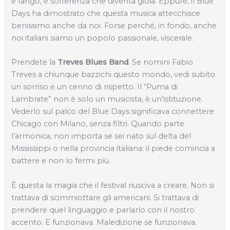
è fango, è sofferenza che diventa gioia. Eppure, il Blue
Days ha dimostrato che questa musica attecchisce
benissimo anche da noi. Forse perché, in fondo, anche
noi italiani siamo un popolo passionale, viscerale.
Prendete la
Treves Blues Band
. Se nomini Fabio
Treves a chiunque bazzichi questo mondo, vedi subito
un sorriso e un cenno di rispetto. Il “Puma di
Lambrate” non è solo un musicista, è un’istituzione.
Vederlo sul palco del Blue Days significava connettere
Chicago con Milano, senza filtri. Quando parte
l’armonica, non importa se sei nato sul delta del
Mississippi o nella provincia italiana: il piede comincia a
battere e non lo fermi più.
È questa la magia che il festival riusciva a creare. Non si
trattava di scimmiottare gli americani. Si trattava di
prendere quel linguaggio e parlarlo con il nostro
accento. E funzionava. Maledizione se funzionava.